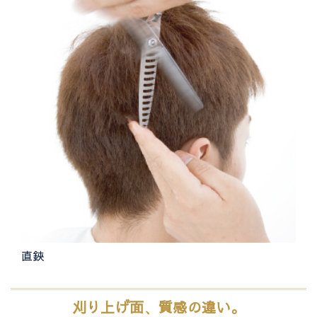
直鋏
刈り上げ面、質感の違い。